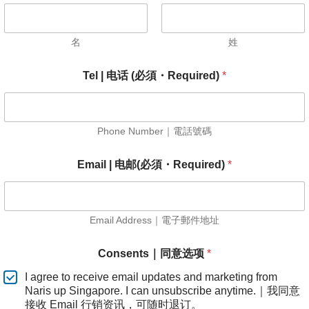
名
姓
Tel | 电话 (必須・Required)
*
Phone Number｜電話號碼
Email | 电邮(必須・Required)
*
Email Address｜電子郵件地址
电
Consents｜同意选项
*
邮
(
I agree to receive email updates and marketing from
必
Naris up Singapore. I can unsubscribe anytime.｜我同意
須
接收 Email 行销资讯，可随时退订。
・