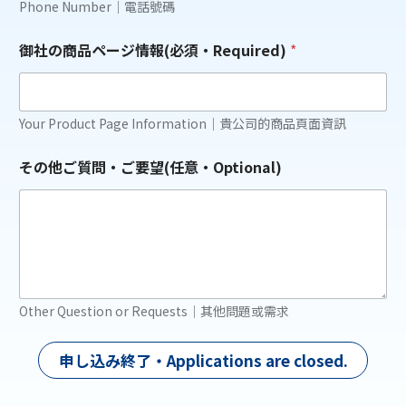
Phone Number｜電話號碼
i
r
e
御社の商品ページ情報(必須・Required)
*
d
)
会
社
Your Product Page Information｜貴公司的商品頁面資訊
名
・
組
その他ご質問・ご要望(任意・Optional)
織
名
(
必
須
・
R
e
Other Question or Requests｜其他問題或需求
q
u
i
申し込み終了・Applications are closed.
r
e
d