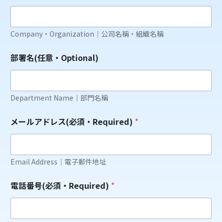
Company・Organization｜公司名稱・組織名稱
部署名(任意・Optional)
Department Name｜部門名稱
電
メールアドレス(必須・Required)
*
話
番
号
(
必
Email Address｜電子郵件地址
須
・
電話番号(必須・Required)
*
R
e
q
u